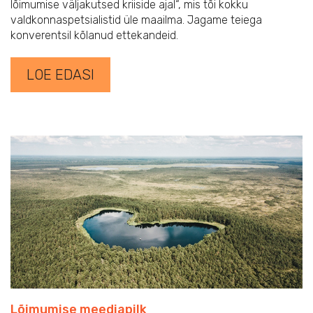
lõimumise väljakutsed kriiside ajal“, mis tõi kokku
valdkonnaspetsialistid üle maailma. Jagame teiega
konverentsil kõlanud ettekandeid.
LOE EDASI
Lõimumise meediapilk