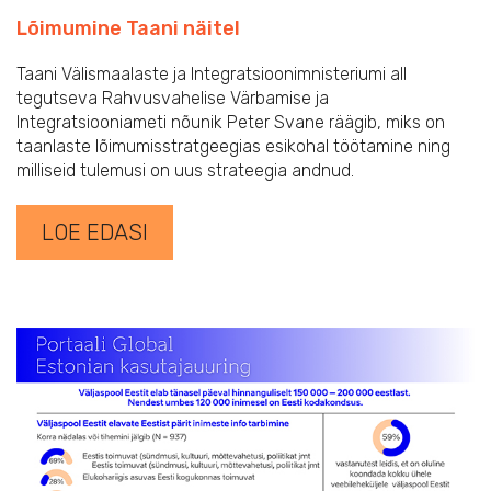
Lõimumine Taani näitel
Taani Välismaalaste ja Integratsioonimnisteriumi all
tegutseva Rahvusvahelise Värbamise ja
Integratsiooniameti nõunik Peter Svane räägib, miks on
taanlaste lõimumisstratgeegias esikohal töötamine ning
milliseid tulemusi on uus strateegia andnud.
LOE EDASI