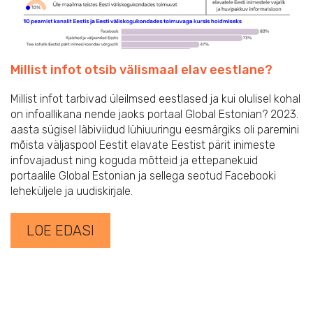
Millist infot otsib välismaal elav eestlane?
Millist infot tarbivad üleilmsed eestlased ja kui olulisel kohal
on infoallikana nende jaoks portaal Global Estonian? 2023.
aasta sügisel läbiviidud lühiuuringu eesmärgiks oli paremini
mõista väljaspool Eestit elavate Eestist pärit inimeste
infovajadust ning koguda mõtteid ja ettepanekuid
portaalile Global Estonian ja sellega seotud Facebooki
leheküljele ja uudiskirjale.
LOE EDASI