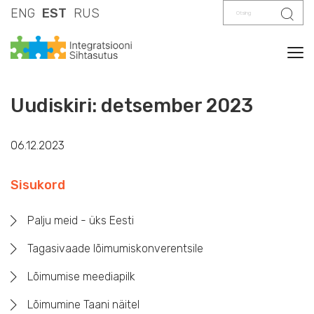
Otsing
Otsi
ENG
EST
RUS
Tog
Uudiskiri: detsember 2023
06.12.2023
Sisukord
Palju meid - üks Eesti
Tagasivaade lõimumiskonverentsile
Lõimumise meediapilk
Lõimumine Taani näitel