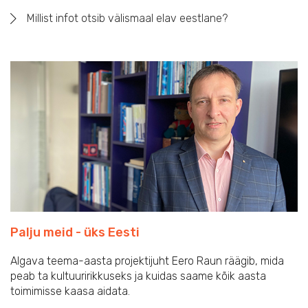
Millist infot otsib välismaal elav eestlane?
Palju meid - üks Eesti
Algava teema-aasta projektijuht Eero Raun räägib, mida
peab ta kultuuririkkuseks ja kuidas saame kõik aasta
toimimisse kaasa aidata.