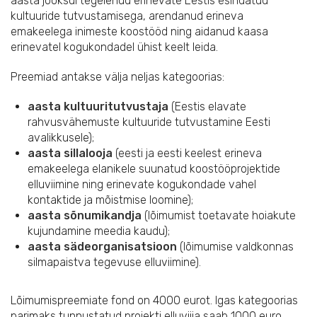
aasta jooksul tegelenud erinevate Eestis esindatud
kultuuride tutvustamisega, arendanud erineva
emakeelega inimeste koostööd ning aidanud kaasa
erinevatel kogukondadel ühist keelt leida.
Preemiad antakse välja neljas kategoorias:
aasta kultuuritutvustaja
(Eestis elavate
rahvusvähemuste kultuuride tutvustamine Eesti
avalikkusele);
aasta sillalooja
(eesti ja eesti keelest erineva
emakeelega elanikele suunatud koostööprojektide
elluviimine ning erinevate kogukondade vahel
kontaktide ja mõistmise loomine);
aasta sõnumikandja
(lõimumist toetavate hoiakute
kujundamine meedia kaudu);
aasta sädeorganisatsioon
(lõimumise valdkonnas
silmapaistva tegevuse elluviimine).
Lõimumispreemiate fond on 4000 eurot. Igas kategoorias
parimaks tunnustatud projekti elluviija saab 1000 euro