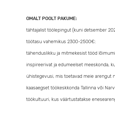
OMALT POOLT PAKUME:
tähtajalist töölepingut (kuni detsember 202
töötasu vahemikus 2300-2500€;
tähenduslikku ja mitmekesist tööd lõimum
inspireerivat ja edumeelset meeskonda, k
ühistegevusi, mis toetavad meie arengut ni
kaasaegset töökeskkonda Tallinna või Narva
töökultuuri, kus väärtustatakse enesearengu