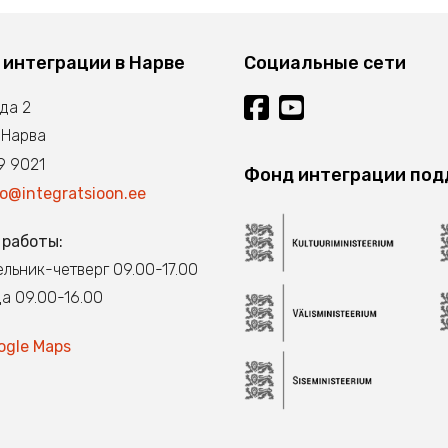
 интеграции в Нарве
Социальные сети
нда 2
 Нарва
 9021
Фонд интеграции по
fo@integratsioon.ee
 работы:
льник-четверг 09.00-17.00
а 09.00-16.00
ogle Maps