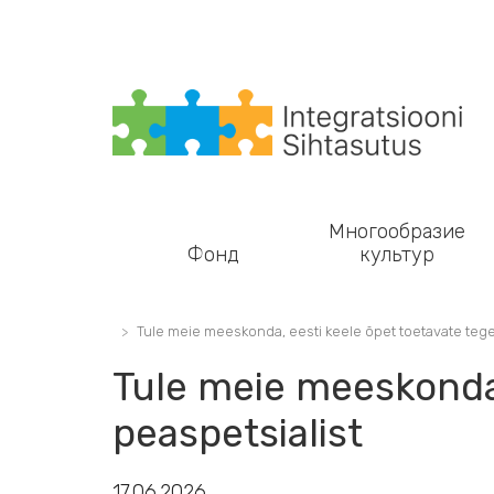
Main navigation
Многообразие
Фонд
культур
Tule meie meeskonda, eesti keele õpet toetavate tege
Tule meie meeskonda,
peaspetsialist
17.06.2026