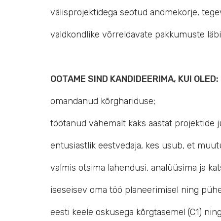
välisprojektidega seotud andmekorje, tege
valdkondlike võrreldavate pakkumuste läbi
OOTAME SIND KANDIDEERIMA, KUI OLED:
omandanud kõrghariduse;
töötanud vähemalt kaks aastat projektide 
entusiastlik eestvedaja, kes usub, et muu
valmis otsima lahendusi, analüüsima ja kat
iseseisev oma töö planeerimisel ning pühe
eesti keele oskusega kõrgtasemel (C1) ning 