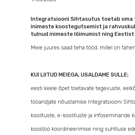
Integratsiooni Sihtasutus toetab oma 
inimeste koostegutsemist ja rahvuskult
tulnud inimeste lõimumist ning Eestis
Meie juures saad teha tööd, millel on täh
KUI LIITUD MEIEGA, USALDAME SULLE:
eesti keele õpet toetavate tegevuste, eelkõ
tööandjate nõustamise Integratsiooni Siht
koolituste, e-koolituste ja infoseminaride 
koostöö koordineerimise ning suhtluse ed