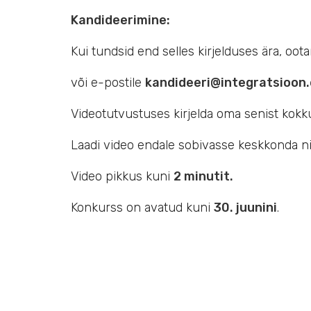
Kandideerimine:
Kui tundsid end selles kirjelduses ära, oo
või e-postile
kandideeri@integratsioon
Videotutvustuses kirjelda oma senist kokk
Laadi video endale sobivasse keskkonda n
Video pikkus kuni
2 minutit.
Konkurss on avatud kuni
30. juunini
.