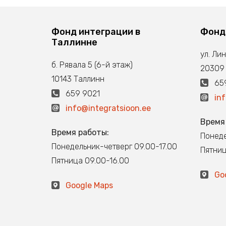
Фонд интеграции в
Фонд
Таллинне
ул. Ли
б. Рявала 5 (6-й этаж)
20309
10143 Таллинн
659
659 9021
in
info@integratsioon.ee
Время
Время работы:
Понеде
Понедельник-четверг 09.00-17.00
Пятниц
Пятница 09.00-16.00
Go
Google Maps