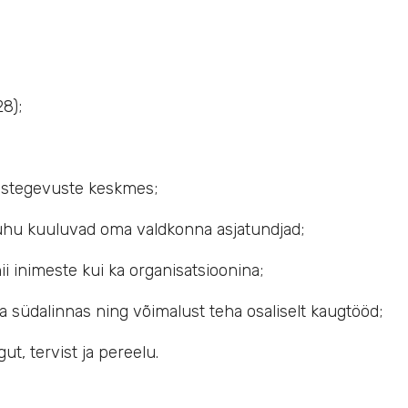
8);
istegevuste keskmes;
uhu kuuluvad oma valdkonna asjatundjad;
i inimeste kui ka organisatsioonina;
 südalinnas ning võimalust teha osaliselt kaugtööd;
t, tervist ja pereelu.