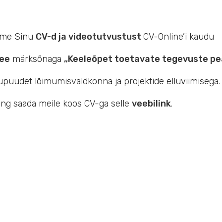
tame Sinu
CV-d ja videotutvustust
CV-Online’i kaudu
.ee
märksõnaga
„Keeleõpet toetavate tegevuste pe
upuudet lõimumisvaldkonna ja projektide elluviimisega.
ing saada meile koos CV-ga selle
veebilink
.