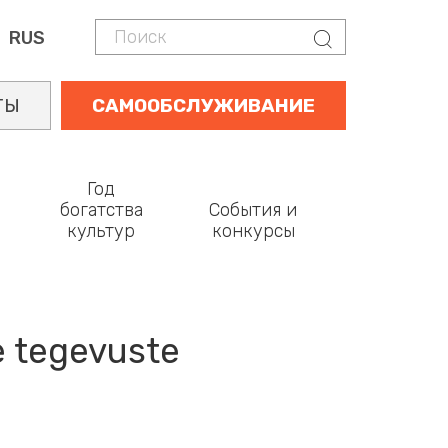
Поиск
Поиск
RUS
ТЫ
САМООБСЛУЖИВАНИЕ
Год
богатства
События и
культур
конкурсы
e tegevuste