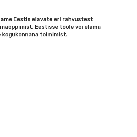
ame Eestis elavate eri rahvustest
dmaõppimist, Eestisse tööle või elama
e kogukonnana toimimist.