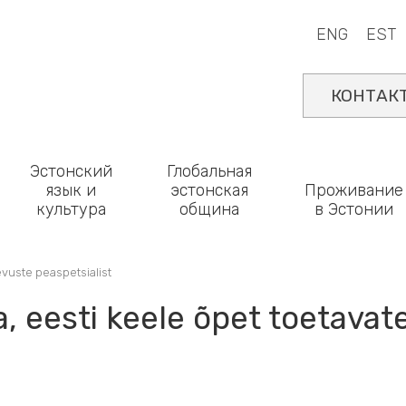
ENG
EST
КОНТАК
Эстонский
Глобальная
язык и
эстонская
Проживание
культура
община
в Эстонии
vuste peaspetsialist
 eesti keele õpet toetavat