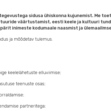
tegevustega sidusa ühiskonna kujunemist. Me toet
uuride väärtustamist, eesti keele ja kultuuri tun
t pärit inimeste kodumaale naasmist ja ülemaailms
endus ja mõõdetav tulemus.
ige keelelähetuste elluviimise;
asutuse teenuste osas;
korraldamise;
endamise partneritega;