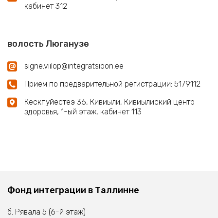
кабинет 312
волость Люганузе
signe.viilop@integratsioon.ee
Прием по предварительной регистрации: 5179112
Кескпуйестеэ 36, Кивиыли, Кивиылиский центр
здоровья, 1-ый этаж, кабинет 113
Фонд интеграции в Таллинне
б. Рявала 5 (6-й этаж)