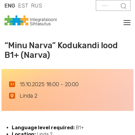
Search
Sear
ENG
EST
RUS
Tog
“Minu Narva” Kodukandi lood
B1+ (Narva)
15.10.2025 18:00 - 20:00
Linda 2
Language level required:
B1+
Location:
Linda 2