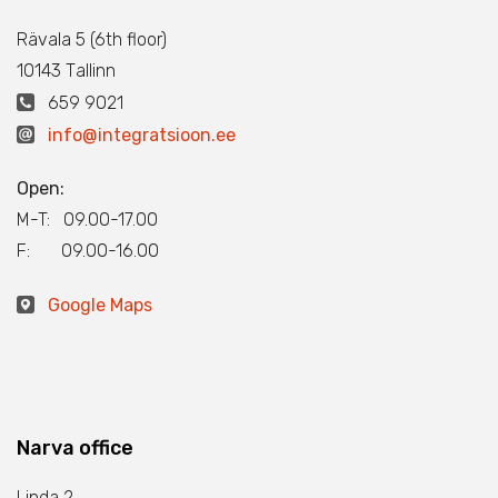
Rävala 5 (6th floor)
10143 Тallinn
659 9021
info@integratsioon.ee
Open:
M-T: 09.00-17.00
F: 09.00-16.00
Google Maps
Narva office
Linda 2