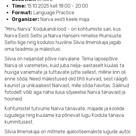
Time:
15.10.2025 kell 18:00 - 20:00
Format:
Language Practice
Organizer:
Narva eesti keele maja
“Minu Narva” Kodukandi lood - on kohtumiste sari, kus
Narva Eesti Seltsi ja Narva Hanseni nimelise Muinsuste
Seltsi liige ning koduloo huviline Silvia Ilmenskaja jagab
oma teadmisi ja mälestusi.
Silvia on neljandat põlve narvalane. Tema lapsepõlve
Narva oli varemetes, kuid juba nelja-aastaselt kuulas ta
huviga vanemate ja tuttavate jutte sellest, milline linn oli
enne sõda. Need mälestused olid tihti kurvad, sest räägiti
kaunist ja unikaalsest Narvast, mille sõda hävitas. Säilinud
fotodelt võib aga näha ilusa sõjaeelse Narva tänavaid ja
hooneid.
Kohtumistel tutvume Narva tänavate, majade ja koolide
lugudega ning kuulame ka põnevat lugu Koidula tänava
kummitusest.
Silvia Ilmenskaja on mitmete ajalooteemaliste lugude autor,