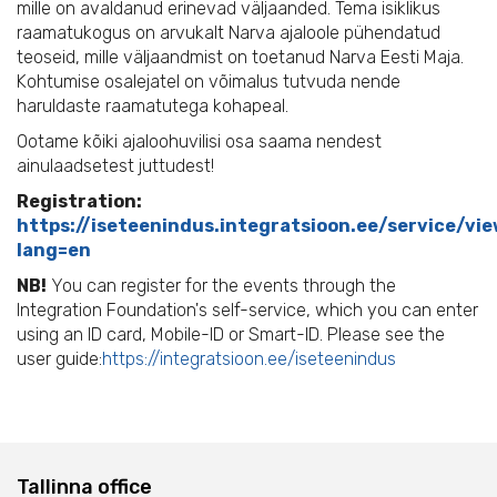
mille on avaldanud erinevad väljaanded. Tema isiklikus
raamatukogus on arvukalt Narva ajaloole pühendatud
teoseid, mille väljaandmist on toetanud Narva Eesti Maja.
Kohtumise osalejatel on võimalus tutvuda nende
haruldaste raamatutega kohapeal.
Ootame kõiki ajaloohuvilisi osa saama nendest
ainulaadsetest juttudest!
Registration:
https://iseteenindus.integratsioon.ee/service/vi
lang=en
NB!
You can register for the events through the
Integration Foundation's self-service, which you can enter
using an ID card, Mobile-ID or Smart-ID. Please see the
user guide:
https://integratsioon.ee/iseteenindus
Tallinna office