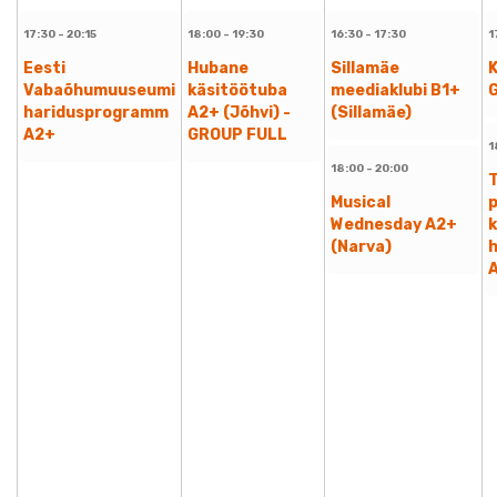
17:30 - 20:15
18:00 - 19:30
16:30 - 17:30
1
Eesti
Hubane
Sillamäe
Vabaõhumuuseumi
käsitöötuba
meediaklubi B1+
haridusprogramm
A2+ (Jõhvi) -
(Sillamäe)
A2+
GROUP FULL
1
18:00 - 20:00
T
Musical
p
Wednesday A2+
(Narva)