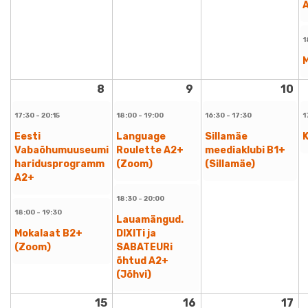
1
M
8
9
10
17:30 - 20:15
18:00 - 19:00
16:30 - 17:30
1
Eesti
Language
Sillamäe
Vabaõhumuuseumi
Roulette A2+
meediaklubi B1+
haridusprogramm
(Zoom)
(Sillamäe)
A2+
18:30 - 20:00
18:00 - 19:30
Lauamängud.
Mokalaat B2+
DIXITi ja
(Zoom)
SABATEURi
õhtud A2+
(Jõhvi)
15
16
17