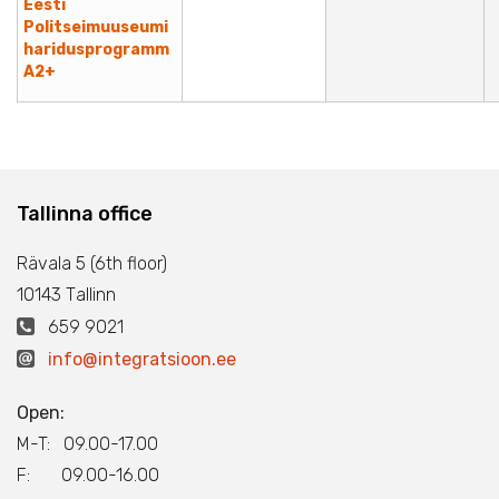
Eesti
Politseimuuseumi
haridusprogramm
A2+
Tallinna office
Rävala 5 (6th floor)
10143 Тallinn
659 9021
info@integratsioon.ee
Open:
M-T: 09.00-17.00
F: 09.00-16.00