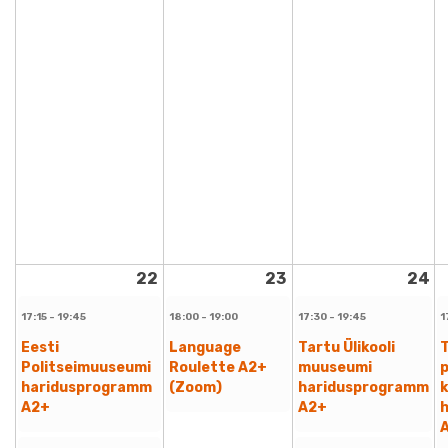
22
23
24
17:15 - 19:45
18:00 - 19:00
17:30 - 19:45
1
Eesti
Language
Tartu Ülikooli
T
Politseimuuseumi
Roulette A2+
muuseumi
p
haridusprogramm
(Zoom)
haridusprogramm
A2+
A2+