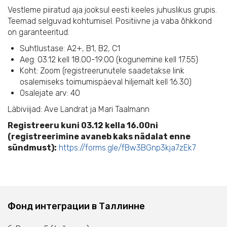
Vestleme piiratud aja jooksul eesti keeles juhuslikus grupis.
Teemad selguvad kohtumisel. Positiivne ja vaba õhkkond
on garanteeritud.
Suhtlustase: A2+, B1, B2, C1
Aeg: 03.12 kell 18.00-19.00 (kogunemine kell 17.55)
Koht: Zoom (registreerunutele saadetakse link
osalemiseks toimumispäeval hiljemalt kell 16.30)
Osalejate arv: 40
Läbiviijad: Ave Landrat ja Mari Taalmann
Registreeru kuni 03.12 kella 16.00ni
(registreerimine avaneb kaks nädalat enne
sündmust):
https://forms.gle/fBw3BGnp3kja7zEk7
Фонд интеграции в Таллинне