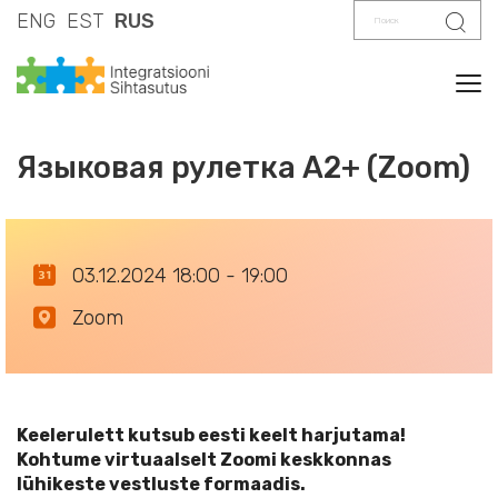
Поиск
Поис
ENG
EST
RUS
Tog
Языковая рулетка A2+ (Zoom)
03.12.2024 18:00 - 19:00
Zoom
Keelerulett kutsub eesti keelt harjutama!
Kohtume virtuaalselt Zoomi keskkonnas
lühikeste vestluste formaadis.