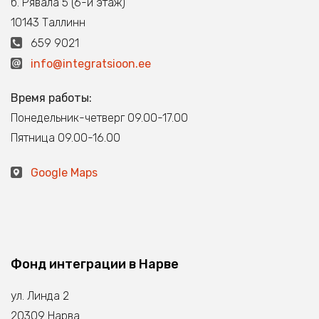
б. Рявала 5 (6-й этаж)
10143 Таллинн
659 9021
info@integratsioon.ee
Время работы:
Понедельник-четверг 09.00-17.00
Пятница 09.00-16.00
Google Maps
Фонд интеграции в Нарве
ул. Линда 2
20309 Нарва