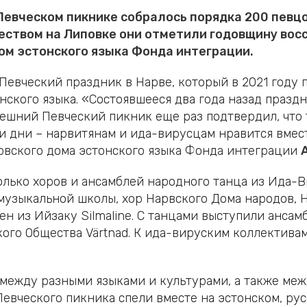
Певческом пикнике собралось порядка 200 певцо
еством на Липовке они отметили годовщину вос
ом эстонского языка Фонда интеграции.
 Певческий праздник в Нарве, который в 2021 году
кого языка. «Состоявшееся два года назад праздн
нешний Певческий пикник еще раз подтвердил, что
и дни – нарвитянам и ида-вирусцам нравится вмест
арвского дома эстонского языка Фонда интеграции
лько хоров и ансамблей народного танца из Ида-В
 музыкальной школы, хор Нарвского Дома народов,
н из Ийзаку Silmaline. С танцами выступили ансам
кого Общества Värtnad. К ида-вируским коллектив
между разными языками и культурами, а также ме
Певческого пикника спели вместе на эстонском, рус