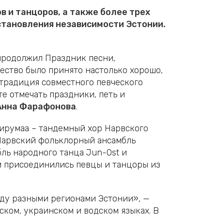
в и танцоров, а также более трех
становления независимости Эстонии.
 продолжил Праздник песни,
ество было принято настолько хорошо,
 традиция совместного певческого
е отмечать праздники, петь и
Анна Фарафонова
.
ирумаа – тандемный хор Нарвского
 Нарвский фольклорный ансамбль
бль народного танца Jun-Ost и
ам присоединились певцы и танцоры из
жду разными регионами Эстонии», —
ском, украинском и водском языках. В