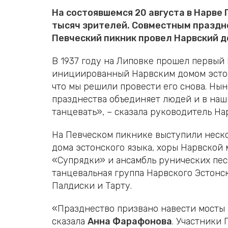
На состоявшемся 20 августа в Нарве 
тысяч зрителей. Совместным праздн
Певческий пикник провел Нарвский д
В 1937 году на Липовке прошел первый
инициированный Нарвским домом эстонс
что мы решили провести его снова. Ны
празднества объединяет людей и в наш
танцевать», – сказала руководитель Н
На Певческом пикнике выступили неско
дома эстонского языка, хоры Нарвской
«Супрядки» и ансамбль рунических песе
танцевальная группа Нарвского Эстонс
Палдиски и Тарту.
«Празднество призвано навести мосты 
сказала
Анна Фарафонова
. Участники 