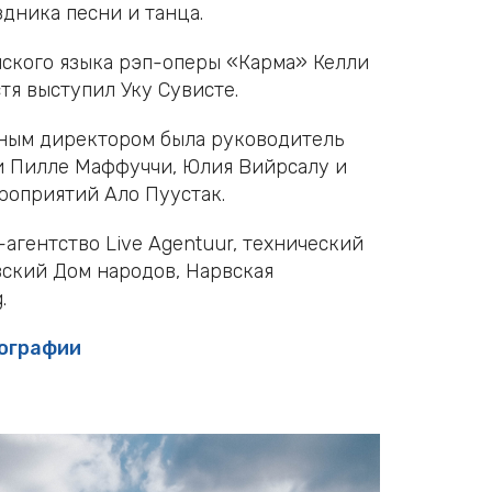
дника песни и танца.
ского языка рэп-оперы «Карма» Келли
стя выступил Уку Сувисте.
вным директором была руководитель
ли Пилле Маффуччи, Юлия Вийрсалу и
роприятий Ало Пуустак.
агентство Live Agentuur, технический
вский Дом народов, Нарвская
g.
тографии