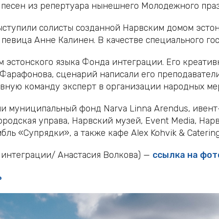
 песен из репертуара
нынешнего М
олодежного праз
ыступили солисты созданной Нарвским домом эстон
я певица Анне Калинен. В качестве специального го
м эстонского языка Фонда интеграции. Его креати
 Фарафонова, сценарий написали его преподавате
ивную команду эксперт в организации народных ме
и муниципальный фонд Narva Linna Arendus, ивент-
родская управа, Нарвский музей, Event Media, Нар
ль «Супрядки», а также кафе Alex Kohvik & Caterin
 интеграции/ Анастасия Волкова) —
ссылка на фо
ь