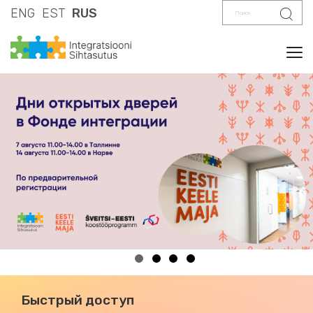
Поиск
Поис
ENG
EST
RUS
Tog
Быстрый доступ