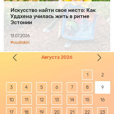
Искусство найти свое место: Как
Уддхена училась жить в ритме
Эстонии
13.07.2026
#uudiskiri
Prev
Nex
Августа 2026
1
2
3
4
5
6
7
8
9
10
11
12
13
14
15
16
17
18
19
20
21
22
23